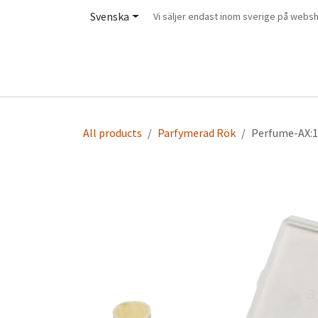
Hoppa till innehåll
Svenska
Vi säljer endast inom sverige på web
HEM
PRODUKTER
INFORMATION
JO
All products
Parfymerad Rök
Perfume-AX:1