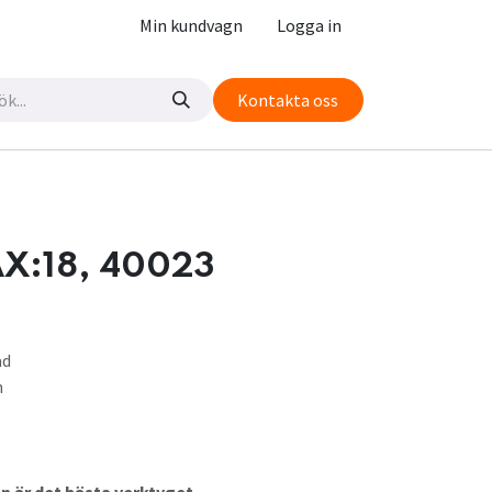
Min kundvagn
Logga in
Kontakta oss
X:18, 40023
ad
n