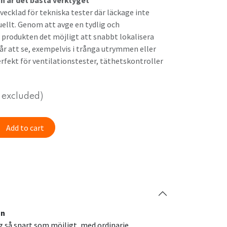
n är det bästa verktyget
vecklad för tekniska tester där läckage inte
uellt. Genom att avge en tydlig och
r produkten det möjligt att snabbt lokalisera
vår att se, exempelvis i trånga utrymmen eller
fekt för ventilationstester, täthetskontroller
 excluded)
Add to cart
on
ng så snart som möjligt, med ordinarie