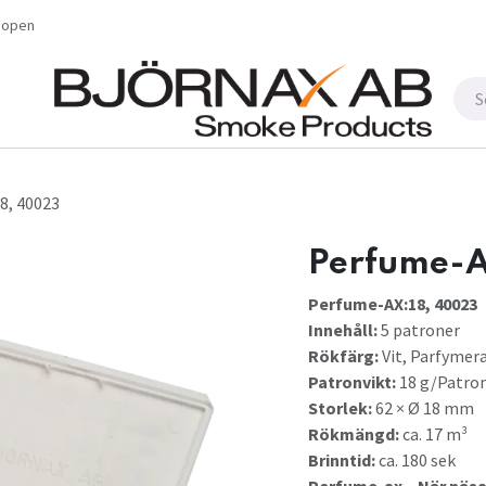
shopen
BBA HOS OSS
8, 40023
Perfume-A
Perfume-AX:18, 40023
Innehåll:
5 patroner
Rökfärg:
Vit, Parfymer
Patronvikt:
18 g/Patro
Storlek:
62 × Ø 18 mm
Rökmängd:
ca. 17 m³
Brinntid:
ca. 180 sek