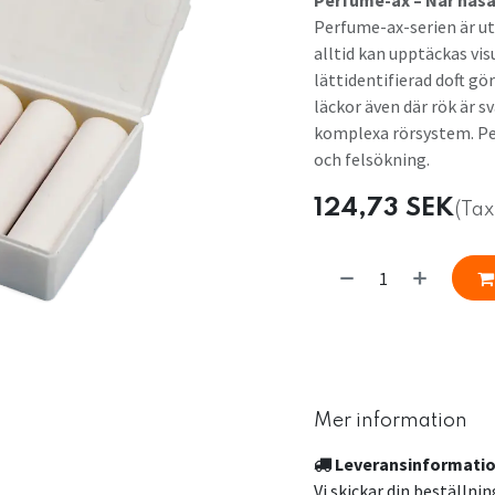
Perfume-ax – När näsa
Perfume-ax-serien är ut
alltid kan upptäckas vis
lättidentifierad doft gö
läckor även där rök är s
komplexa rörsystem. Per
och felsökning.
124,73
SEK
(Tax
​
Mer information
Leveransinformati
Vi skickar din beställni