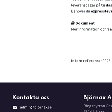
leveransdagar på
tisda
Behöver du
expresslev
Dokument
Mer information och
Sä
Intern referens:
40023
Kontakta oss
Björnax A
Ringshyttan Gru
admin@bjornax.se
713 93 Nora