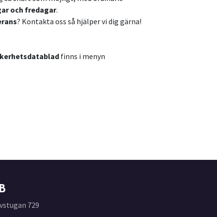
gar och fredagar
.
erans
? Kontakta oss så hjälper vi dig gärna!
kerhetsdatablad
finns i menyn
B
vstugan 729