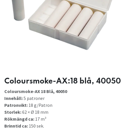
Coloursmoke-AX:18 blå, 40050
Coloursmoke-AX 18 Blå, 40050
Innehåll:
5 patroner
Patronvikt:
18 g/Patron
Storlek:
62 × Ø 18 mm
Rökmängd ca:
17 m³
Brinntid ca:
150 sek.