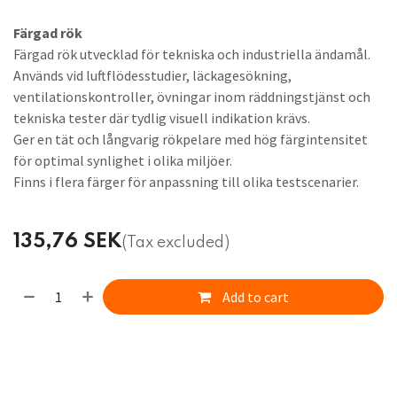
Färgad rök
Färgad rök utvecklad för tekniska och industriella ändamål.
Används vid luftflödesstudier, läckagesökning,
ventilationskontroller, övningar inom räddningstjänst och
tekniska tester där tydlig visuell indikation krävs.
Ger en tät och långvarig rökpelare med hög färgintensitet
för optimal synlighet i olika miljöer.
Finns i flera färger för anpassning till olika testscenarier.
135,76
SEK
(Tax excluded)
Add to cart
​