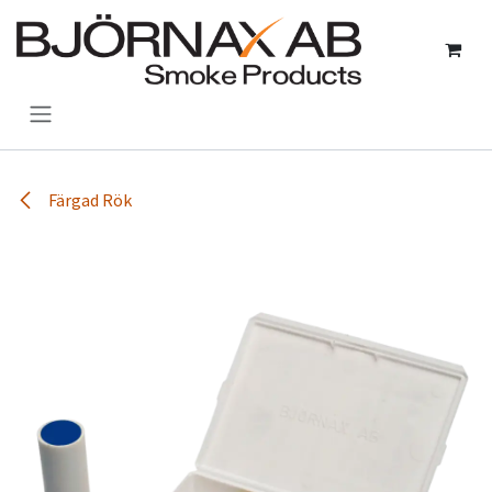
Hoppa till innehåll
Färgad Rök