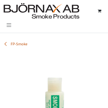
Hoppa till innehåll
FP-Smoke