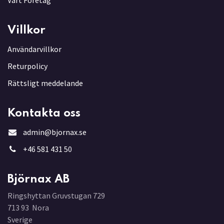
Villkor
Användarvillkor
Returpolicy
Rättsligt meddelande
Kontakta oss
admin@bjornax.se
+46 581 431 5
0
Björnax AB
Ringshyttan Gruvstugan 729
713 93 Nora
Sverige