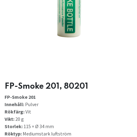
FP-Smoke 201, 80201
FP-Smoke 201
Innehåll:
Pulver
Rökfärg:
Vit
Vikt:
20 g
Storlek:
115 × Ø 34 mm
Röktyp:
Mediumstark luftström