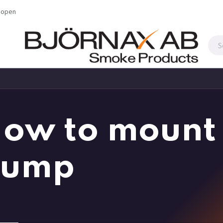
shopen
BBA HOS OSS
ow to mount 
pump