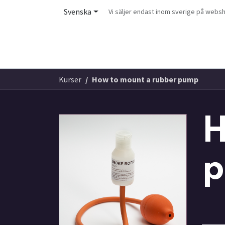
Hoppa till innehåll
Svenska
Vi säljer endast inom sverige på web
HEM
PRODUKTER
INFORMATION
JO
Kurser
How to mount a rubber pump
H