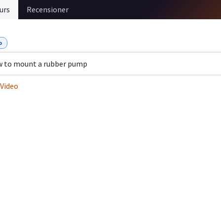
urs
Recensioner
o
 to mount a rubber pump
Video