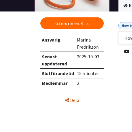
K
Gå med i denna Kurs
How t
How
Ansvarig
Marina
Fredrikzon
Senast
2025-10-03
uppdaterad
Slutförandetid
15 minuter
Medlemmar
2
Dela