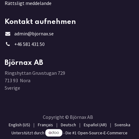
Rättsligt meddelande
Kontakt aufnehmen
admin@bjornax.se
+46 581 431 5
0
Björnax AB
Ringshyttan Gruvstugan 729
713 93 Nora
Sverige
Copyright © Björnax AB
English (US)
|
Français
|
Deutsch
|
Español (AR)
|
Svenska
Unterstützt durch
- Die #1
Open-Source-E-Commerce