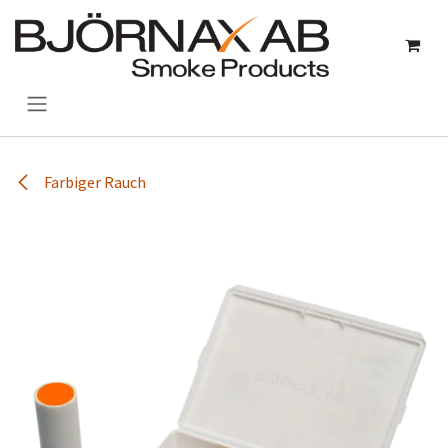
Zum Inhalt springen
Farbiger Rauch