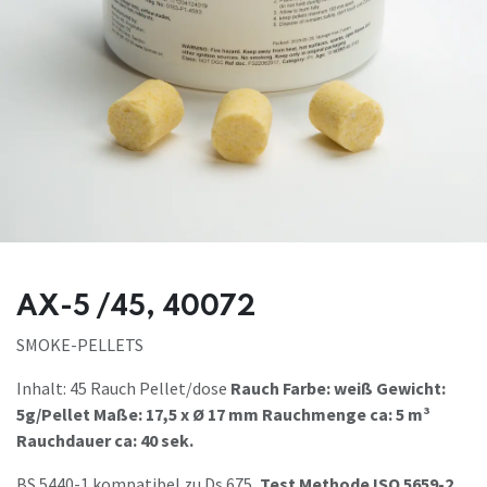
AX-5 /45, 40072
SMOKE-PELLETS
Inhalt: 45 Rauch Pellet/dose
Rauch Farbe: weiß
Gewicht:
5g/Pellet
Maße: 17,5 x Ø 17 mm
Rauchmenge ca: 5 m³
Rauchdauer ca: 40 sek.
BS 5440-1 kompatibel zu Ds 675,
Test Methode ISO 5659-2.