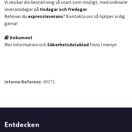
Vi skickar din beställning så snart som möjligt, med ordinarie
leveransdagar på
tisdagar och fredagar
.
Behöver du
expressleverans
? Kontakta oss så hjälper vi dig
gärna!
Dokument
Mer information och
Säkerhetsdatablad
finns i menyn
Interne Referenz:
40072
Entdecken