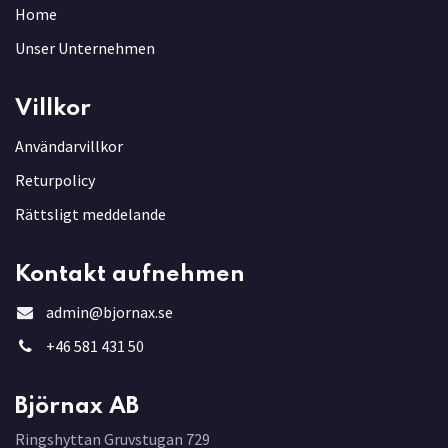
Home
Unser Unternehmen
Villkor
Användarvillkor
Returpolicy
Rättsligt meddelande
Kontakt aufnehmen
admin@bjornax.se
+46 581 431 5
0
Björnax AB
Ringshyttan Gruvstugan 729