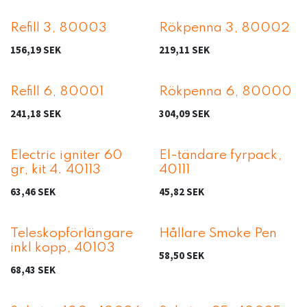
Refill 3, 80003
Rökpenna 3, 80002
156,19
SEK
219,11
SEK
Refill 6, 80001
Rökpenna 6, 80000
241,18
SEK
304,09
SEK
Electric igniter 60
El-tändare fyrpack,
gr, kit 4. 40113
40111
63,46
SEK
45,82
SEK
Teleskopförlängare
Hållare Smoke Pen
inkl kopp, 40103
58,50
SEK
68,43
SEK