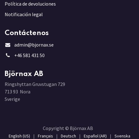
Política de devoluciones
Notificación legal
Contáctenos
admin@bjornax.se
+46 581 431 5
0
Björnax AB
Ringshyttan Gruvstugan 729
713 93 Nora
Sverige
Copyright © Björnax AB
English (US)
|
Français
|
Deutsch
|
Español (AR)
|
Svenska