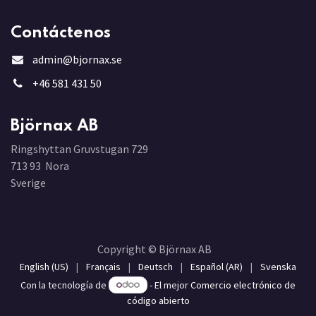
Contáctenos
admin@bjornax.se
+46 581 431 5
0
Björnax AB
Ringshyttan Gruvstugan 729
713 93 Nora
Sverige
Copyright © Björnax AB
English (US)
|
Français
|
Deutsch
|
Español (AR)
|
Svenska
Con la tecnología de
- El mejor
Comercio electrónico de
código abierto