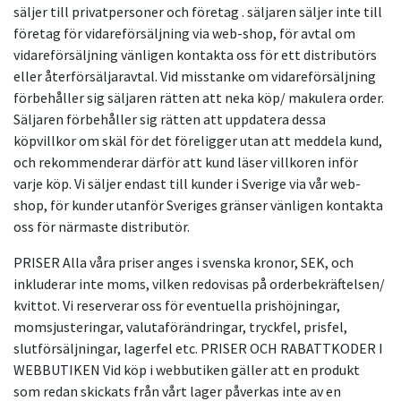
säljer till privatpersoner och företag . säljaren säljer inte till
företag för vidareförsäljning via web-shop, för avtal om
vidareförsäljning vänligen kontakta oss för ett distributörs
eller återförsäljaravtal. Vid misstanke om vidareförsäljning
förbehåller sig säljaren rätten att neka köp/ makulera order.
Säljaren förbehåller sig rätten att uppdatera dessa
köpvillkor om skäl för det föreligger utan att meddela kund,
och rekommenderar därför att kund läser villkoren inför
varje köp. Vi säljer endast till kunder i Sverige via vår web-
shop, för kunder utanför Sveriges gränser vänligen kontakta
oss för närmaste distributör.
PRISER Alla våra priser anges i svenska kronor, SEK, och
inkluderar inte moms, vilken redovisas på orderbekräftelsen/
kvittot. Vi reserverar oss för eventuella prishöjningar,
momsjusteringar, valutaförändringar, tryckfel, prisfel,
slutförsäljningar, lagerfel etc. PRISER OCH RABATTKODER I
WEBBUTIKEN Vid köp i webbutiken gäller att en produkt
som redan skickats från vårt lager påverkas inte av en