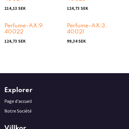
214,13
SEK
124,73
SEK
Perfume-AX:9,
Perfume-AX:3,
40022
40021
124,73
SEK
99,34
SEK
Explorer
Page d'accueil
Notre Société
Villkor